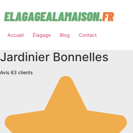
Aller
au
contenu
Accueil
Élagage
Blog
Contact
Jardinier Bonnelles
Avis 63 clients